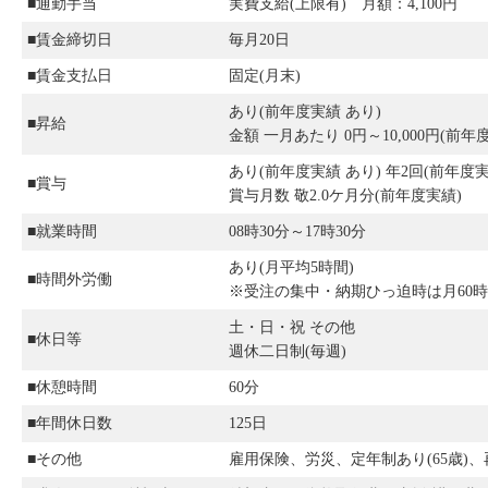
■通勤手当
実費支給(上限有) 月額：4,100円
■賃金締切日
毎月20日
■賃金支払日
固定(月末)
あり(前年度実績 あり)
■昇給
金額 一月あたり 0円～10,000円(前年
あり(前年度実績 あり) 年2回(前年度実
■賞与
賞与月数 敬2.0ケ月分(前年度実績)
■就業時間
08時30分～17時30分
あり(月平均5時間)
■時間外労働
※受注の集中・納期ひっ迫時は月60時
土・日・祝 その他
■休日等
週休二日制(毎週)
■休憩時間
60分
■年間休日数
125日
■その他
雇用保険、労災、定年制あり(65歳