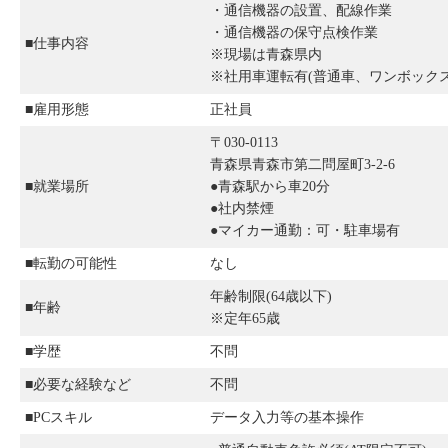
・通信機器の設置、配線作業
・通信機器の保守点検作業
■仕事内容
※現場は青森県内
※社用車運転有(普通車、ワンボックス
■雇用形態
正社員
〒030-0113
青森県青森市第二問屋町3-2-6
■就業場所
●青森駅から車20分
●社内禁煙
●マイカー通勤：可・駐車場有
■転勤の可能性
なし
年齢制限(64歳以下)
■年齢
※定年65歳
■学歴
不問
■必要な経験など
不問
■PCスキル
データ入力等の基本操作